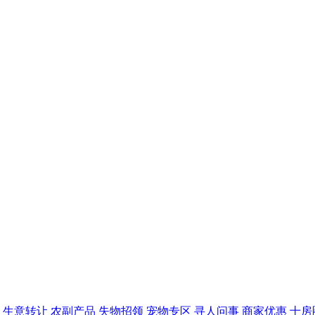
生意转让
农副产品
失物招领
宠物专区
寻人问事
商家优惠
十房