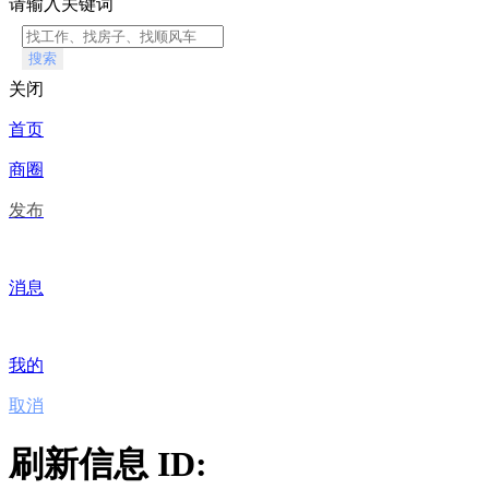
请输入关键词
搜索
关闭
首页
商圈
发布
消息
我的
取消
刷新信息 ID: