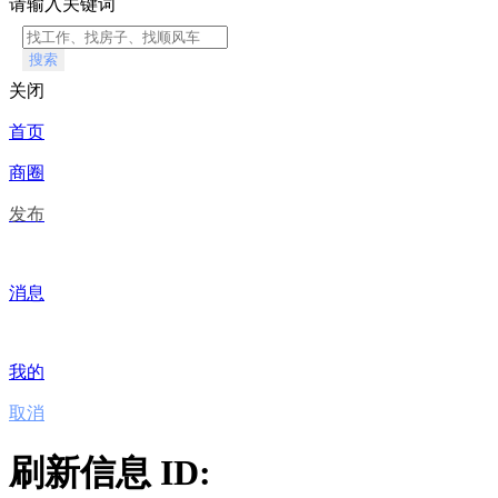
请输入关键词
搜索
关闭
首页
商圈
发布
消息
我的
取消
刷新信息 ID: