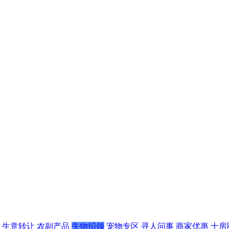
生意转让
农副产品
失物招领
宠物专区
寻人问事
商家优惠
十房