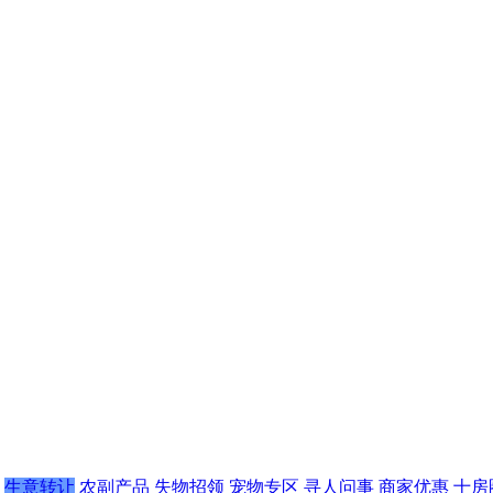
生意转让
农副产品
失物招领
宠物专区
寻人问事
商家优惠
十房